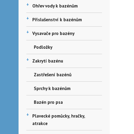
+
Ohřev vody k bazénům
+
Příslušenství k bazénům
+
Vysavače pro bazény
Podložky
+
Zakrytí bazénu
Zastřešení bazénů
Sprchy k bazénům
Bazén pro psa
+
Plavecké pomůcky, hračky,
atrakce