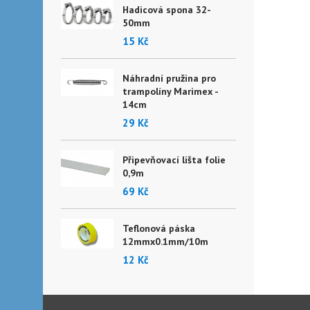
Hadicová spona 32-
50mm
15 Kč
Náhradní pružina pro
trampolíny Marimex -
14cm
29 Kč
Připevňovací lišta folie
0,9m
69 Kč
Teflonová páska
12mmx0.1mm/10m
12 Kč