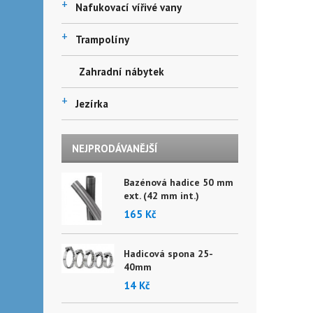
+
Nafukovací vířivé vany
+
Trampolíny
Zahradní nábytek
+
Jezírka
NEJPRODÁVANĚJŠÍ
Bazénová hadice 50 mm
ext. (42 mm int.)
165 Kč
Hadicová spona 25-
40mm
14 Kč