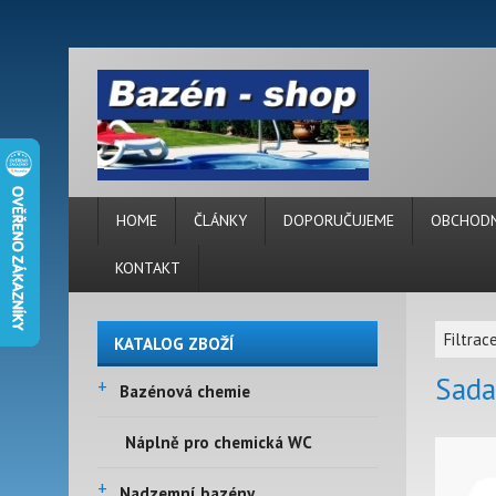
HOME
ČLÁNKY
DOPORUČUJEME
OBCHODN
KONTAKT
Filtrac
KATALOG ZBOŽÍ
Sada
+
Bazénová chemie
Náplně pro chemická WC
+
Nadzemní bazény