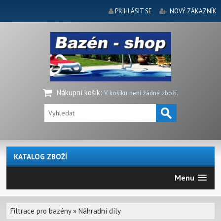
PŘIHLÁSIT SE
NOVÝ ZÁKAZNÍK
Nákupní košík
:
V košíku není žádné zboží.
KATALOG ZBOŽÍ
Menu
Filtrace pro bazény
»
Náhradní díly