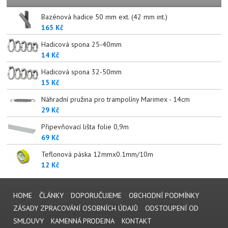
Bazénová hadice 50 mm ext. (42 mm int.)
165 Kč
Hadicová spona 25-40mm
14 Kč
Hadicová spona 32-50mm
15 Kč
Náhradní pružina pro trampolíny Marimex - 14cm
29 Kč
Připevňovací lišta folie 0,9m
69 Kč
Teflonová páska 12mmx0.1mm/10m
12 Kč
HOME
ČLÁNKY
DOPORUČUJEME
OBCHODNÍ PODMÍNKY
ZÁSADY ZPRACOVÁNÍ OSOBNÍCH ÚDAJŮ
ODSTOUPENÍ OD
SMLOUVY
KAMENNÁ PRODEJNA
KONTAKT