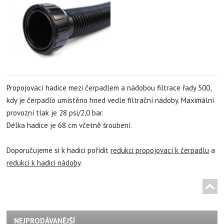
Propojovací hadice mezi čerpadlem a nádobou filtrace řady 500,
kdy je čerpadlo umístěno hned vedle filtrační nádoby. Maximální
provozní tlak je 28 psi/2,0 bar.
Délka hadice je 68 cm včetně šroubení.
Doporučujeme si k hadici pořídit
redukci propojovací k čerpadlu
a
redukci k hadici nádoby
.
NEJPRODÁVANĚJŠÍ