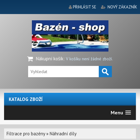
PŘIHLÁSIT SE
NOVÝ ZÁKAZNÍK
Nákupní košík
:
V košíku není žádné zboží.
KATALOG ZBOŽÍ
Menu
Filtrace pro bazény
»
Náhradní díly