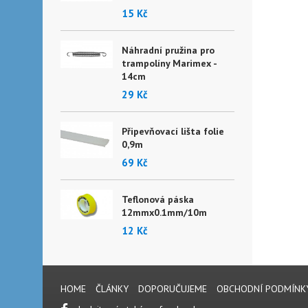
15 Kč
Náhradní pružina pro
trampolíny Marimex -
14cm
29 Kč
Připevňovací lišta folie
0,9m
69 Kč
Teflonová páska
12mmx0.1mm/10m
12 Kč
HOME
ČLÁNKY
DOPORUČUJEME
OBCHODNÍ PODMÍNK