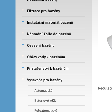
+
Filtrace pro bazény
+
Instalační materiál bazénů
+
Náhradní folie do bazénů
+
Osazení bazénu
+
Ohřev vody k bazénům
+
Příslušenství k bazénům
+
Vysavače pro bazény
Reguláto
Automatické
Bateriové AKU
Poloatomatické