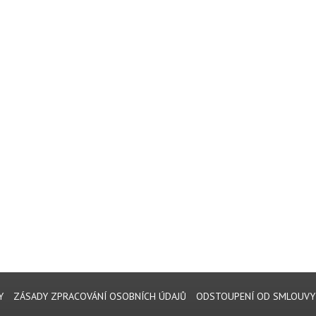
Y
ZÁSADY ZPRACOVÁNÍ OSOBNÍCH ÚDAJŮ
ODSTOUPENÍ OD SMLOUVY