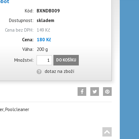
obot
Kód:
BXNDB009
Dostupnost:
skladem
Cena bez DPH:
149 Kč
Cena:
180 Kč
Váha:
200 g
Množství:
DO KOŠÍKU
dotaz na zboží
er, Poolcleaner