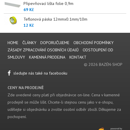
Připevňovací lišta folie 0,9m
69 Kč
Teflonová páska 12mmx0.1mm/10m
12 Kč
HOME
ČLÁNKY
DOPORUČUJEME
OBCHODNÍ PODMÍNKY
ZÁSADY ZPRACOVÁNÍ OSOBNÍCH ÚDAJŮ
ODSTOUPENÍ OD
SMLOUVY
KAMENNÁ PRODEJNA
KONTAKT
© 2026 BAZÉN-SHOP
sledujte nás také na facebooku
CENY NA PRODEJNĚ
Zde uvedené ceny platí při objednávce on-line. Cena v kamenné
prodejně se může lišit. Chcete-li stejnou cenu jako v e-shopu,
udělejte si objednávku a zvolte osobní odběr zboží. Děkujeme za
pochopení.