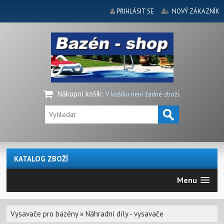
PŘIHLÁSIT SE
NOVÝ ZÁKAZNÍK
Nákupní košík
:
V košíku není žádné zboží.
KATALOG ZBOŽÍ
Menu
Vysavače pro bazény
»
Náhradní díly - vysavače