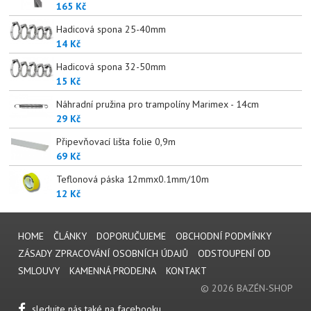
165 Kč
Hadicová spona 25-40mm
14 Kč
Hadicová spona 32-50mm
15 Kč
Náhradní pružina pro trampolíny Marimex - 14cm
29 Kč
Připevňovací lišta folie 0,9m
69 Kč
Teflonová páska 12mmx0.1mm/10m
12 Kč
HOME
ČLÁNKY
DOPORUČUJEME
OBCHODNÍ PODMÍNKY
ZÁSADY ZPRACOVÁNÍ OSOBNÍCH ÚDAJŮ
ODSTOUPENÍ OD
SMLOUVY
KAMENNÁ PRODEJNA
KONTAKT
© 2026 BAZÉN-SHOP
sledujte nás také na facebooku