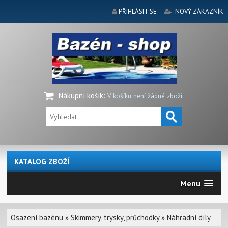
PŘIHLÁSIT SE
NOVÝ ZÁKAZNÍK
Nákupní košík
:
V košíku není žádné zboží.
KATALOG ZBOŽÍ
Menu
Osazení bazénu
»
Skimmery, trysky, průchodky
»
Náhradní díly