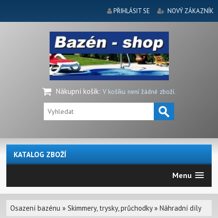
PŘIHLÁSIT SE
NOVÝ ZÁKAZNÍK
Nákupní košík
:
V košíku není žádné zboží.
KATALOG ZBOŽÍ
Menu
Osazení bazénu
»
Skimmery, trysky, průchodky
»
Náhradní díly