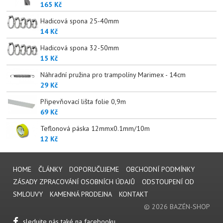
165 Kč
Hadicová spona 25-40mm
14 Kč
Hadicová spona 32-50mm
15 Kč
Náhradní pružina pro trampolíny Marimex - 14cm
29 Kč
Připevňovací lišta folie 0,9m
69 Kč
Teflonová páska 12mmx0.1mm/10m
12 Kč
HOME
ČLÁNKY
DOPORUČUJEME
OBCHODNÍ PODMÍNKY
ZÁSADY ZPRACOVÁNÍ OSOBNÍCH ÚDAJŮ
ODSTOUPENÍ OD
SMLOUVY
KAMENNÁ PRODEJNA
KONTAKT
© 2026 BAZÉN-SHOP
sledujte nás také na facebooku