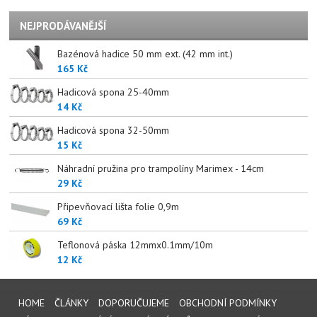
NEJPRODÁVANĚJŠÍ
Bazénová hadice 50 mm ext. (42 mm int.)
165 Kč
Hadicová spona 25-40mm
14 Kč
Hadicová spona 32-50mm
15 Kč
Náhradní pružina pro trampolíny Marimex - 14cm
29 Kč
Připevňovací lišta folie 0,9m
69 Kč
Teflonová páska 12mmx0.1mm/10m
12 Kč
HOME
ČLÁNKY
DOPORUČUJEME
OBCHODNÍ PODMÍNKY