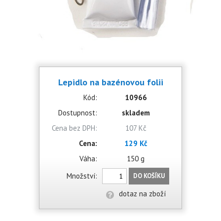
Lepidlo na bazénovou folii
Kód:
10966
Dostupnost:
skladem
Cena bez DPH:
107 Kč
Cena:
129 Kč
Váha:
150 g
Množství:
DO KOŠÍKU
dotaz na zboží