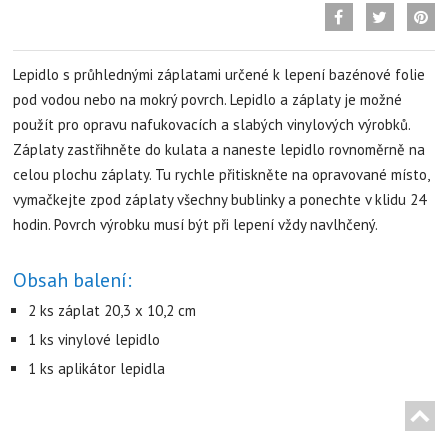
Lepidlo s průhlednými záplatami určené k lepení bazénové folie
pod vodou nebo na mokrý povrch. Lepidlo a záplaty je možné
použít pro opravu nafukovacích a slabých vinylových výrobků.
Záplaty zastřihněte do kulata a naneste lepidlo rovnoměrně na
celou plochu záplaty. Tu rychle přitiskněte na opravované místo,
vymačkejte zpod záplaty všechny bublinky a ponechte v klidu 24
hodin. Povrch výrobku musí být při lepení vždy navlhčený.
Obsah balení:
2 ks záplat 20,3 x 10,2 cm
1 ks vinylové lepidlo
1 ks aplikátor lepidla