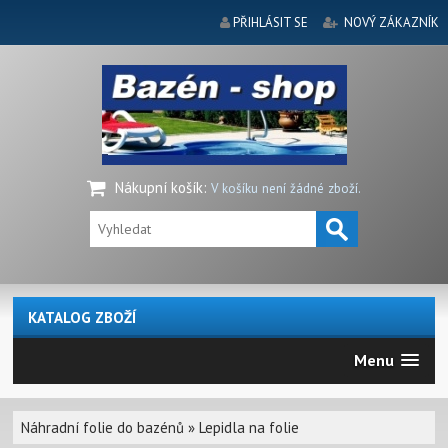
PŘIHLÁSIT SE
NOVÝ ZÁKAZNÍK
Nákupní košík
:
V košíku není žádné zboží.
KATALOG ZBOŽÍ
Menu
Náhradní folie do bazénů
»
Lepidla na folie