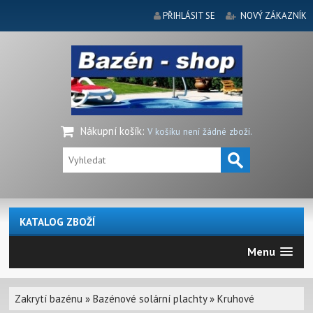
PŘIHLÁSIT SE
NOVÝ ZÁKAZNÍK
Nákupní košík
:
V košíku není žádné zboží.
KATALOG ZBOŽÍ
Menu
Zakrytí bazénu
»
Bazénové solární plachty
»
Kruhové