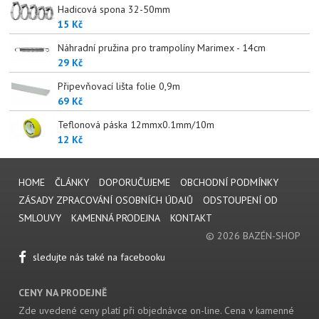
Hadicová spona 32-50mm
15 Kč
Náhradní pružina pro trampolíny Marimex - 14cm
29 Kč
Připevňovací lišta folie 0,9m
69 Kč
Teflonová páska 12mmx0.1mm/10m
12 Kč
HOME
ČLÁNKY
DOPORUČUJEME
OBCHODNÍ PODMÍNKY
ZÁSADY ZPRACOVÁNÍ OSOBNÍCH ÚDAJŮ
ODSTOUPENÍ OD
SMLOUVY
KAMENNÁ PRODEJNA
KONTAKT
© 2026 BAZÉN-SHOP
sledujte nás také na facebooku
CENY NA PRODEJNĚ
Zde uvedené ceny platí při objednávce on-line. Cena v kamenné