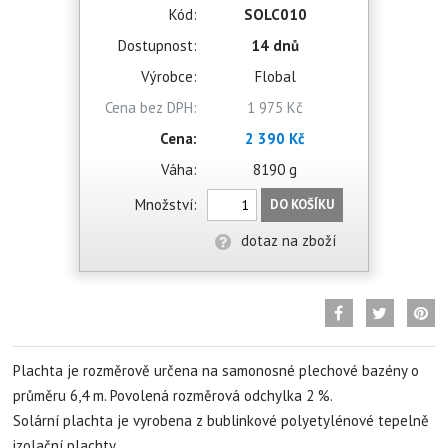
Kód:
SOLC010
Dostupnost:
14 dnů
Výrobce:
Flobal
Cena bez DPH:
1 975 Kč
Cena:
2 390 Kč
Váha:
8190 g
Množství:
DO KOŠÍKU
dotaz na zboží
Plachta je rozměrově určena na samonosné plechové bazény o
průměru 6,4 m. Povolená rozměrová odchylka 2 %.
Solární plachta je vyrobena z bublinkové polyetylénové tepelně
izolační plachty.