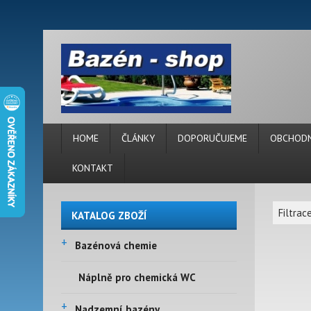
HOME
ČLÁNKY
DOPORUČUJEME
OBCHODN
KONTAKT
Filtrac
KATALOG ZBOŽÍ
+
Bazénová chemie
Náplně pro chemická WC
+
Nadzemní bazény