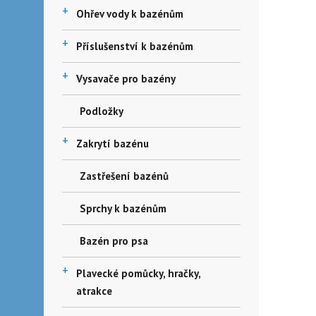
+
Ohřev vody k bazénům
+
Příslušenství k bazénům
+
Vysavače pro bazény
Podložky
+
Zakrytí bazénu
Zastřešení bazénů
Sprchy k bazénům
Bazén pro psa
+
Plavecké pomůcky, hračky,
atrakce