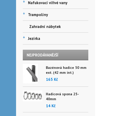
+
Nafukovací vířivé vany
+
Trampolíny
Zahradní nábytek
+
Jezírka
NEJPRODÁVANĚJŠÍ
Bazénová hadice 50 mm
ext. (42 mm int.)
165 Kč
Hadicová spona 25-
40mm
14 Kč