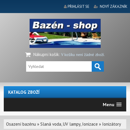
PŘIHLÁSIT SE
NOVÝ ZÁKAZNÍK
Nákupní košík
:
V košíku není žádné zboží.
KATALOG ZBOŽÍ
Menu
Osazení bazénu
»
Slaná voda, UV lampy, Ionizace
»
Ionizátory