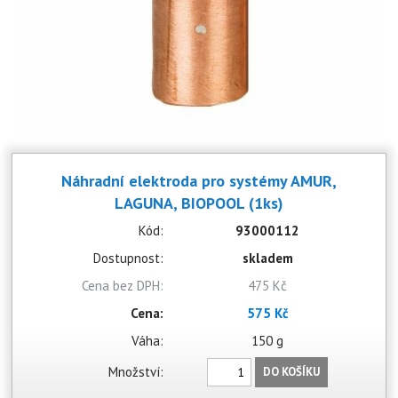
Náhradní elektroda pro systémy AMUR,
LAGUNA, BIOPOOL (1ks)
Kód:
93000112
Dostupnost:
skladem
Cena bez DPH:
475 Kč
Cena:
575 Kč
Váha:
150 g
Množství:
DO KOŠÍKU