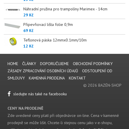
Náhradní pružina pro trampolíny Marimex - 14cm
29 Kč
Připevňovací lišta folie 0,9m
69 Kč
Teflonová páska 12mmx0.1mm/10m
12 Kč
HOME
ČLÁNKY
DOPORUČUJEME
OBCHODNÍ PODMÍNKY
ZÁSADY ZPRACOVÁNÍ OSOBNÍCH ÚDAJŮ
ODSTOUPENÍ OD
SMLOUVY
KAMENNÁ PRODEJNA
KONTAKT
© 2026 BAZÉN-SHOP
sledujte nás také na facebooku
CENY NA PRODEJNĚ
Zde uvedené ceny platí při objednávce on-line. Cena v kamenné
prodejně se může lišit. Chcete-li stejnou cenu jako v e-shopu,