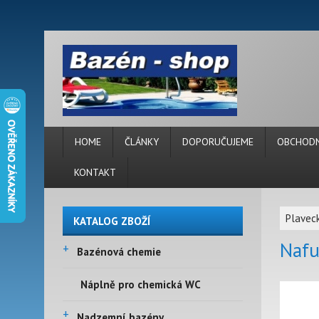
HOME
ČLÁNKY
DOPORUČUJEME
OBCHODN
KONTAKT
Plaveck
KATALOG ZBOŽÍ
Nafu
+
Bazénová chemie
Náplně pro chemická WC
+
Nadzemní bazény