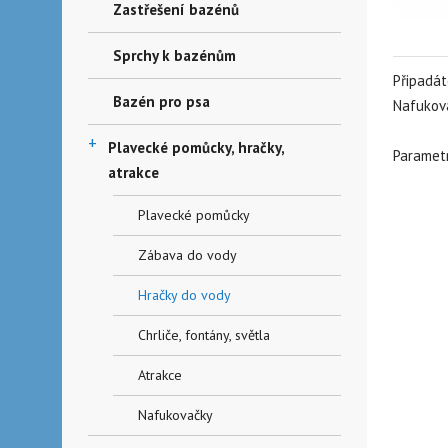
Zastřešení bazénů
Sprchy k bazénům
Připadát
Bazén pro psa
Nafukova
+
Plavecké pomůcky, hračky,
Paramet
atrakce
Plavecké pomůcky
Zábava do vody
Hračky do vody
Chrliče, fontány, světla
Atrakce
Nafukovačky