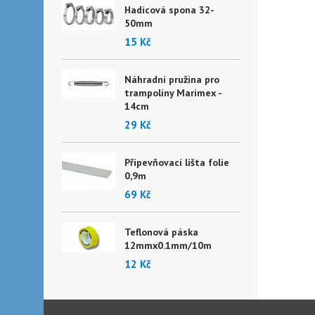
Hadicová spona 32-
50mm
15 Kč
Náhradní pružina pro
trampolíny Marimex -
14cm
29 Kč
Připevňovací lišta folie
0,9m
69 Kč
Teflonová páska
12mmx0.1mm/10m
12 Kč