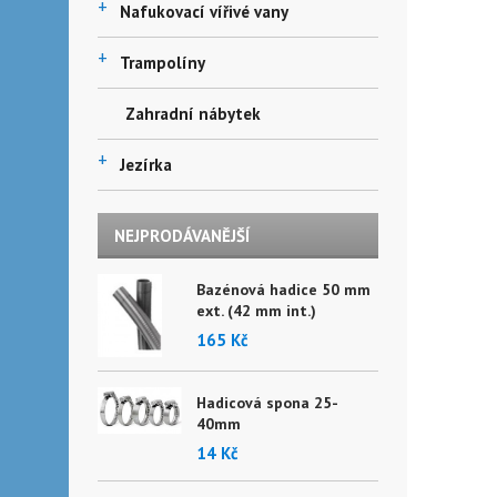
+
Nafukovací vířivé vany
+
Trampolíny
Zahradní nábytek
+
Jezírka
NEJPRODÁVANĚJŠÍ
Bazénová hadice 50 mm
ext. (42 mm int.)
165 Kč
Hadicová spona 25-
40mm
14 Kč