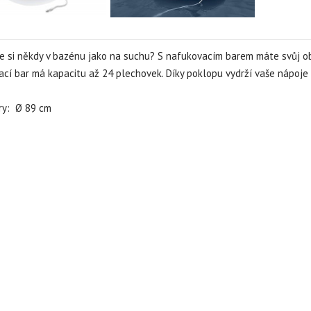
e si někdy v bazénu jako na suchu? S nafukovacím barem máte svůj ob
cí bar má kapacitu až 24 plechovek. Díky poklopu vydrží vaše nápoje 
ry: Ø 89 cm