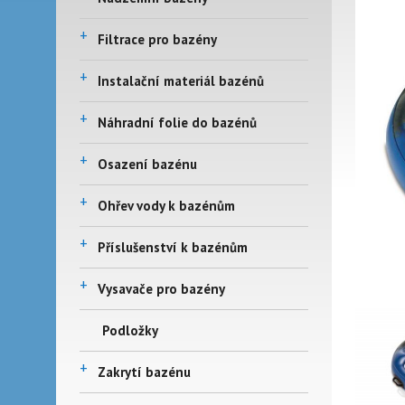
+
Filtrace pro bazény
+
Instalační materiál bazénů
+
Náhradní folie do bazénů
+
Osazení bazénu
+
Ohřev vody k bazénům
+
Příslušenství k bazénům
+
Vysavače pro bazény
Podložky
+
Zakrytí bazénu