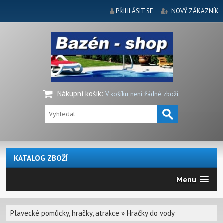
PŘIHLÁSIT SE
NOVÝ ZÁKAZNÍK
Nákupní košík
:
V košíku není žádné zboží.
KATALOG ZBOŽÍ
Menu
Plavecké pomůcky, hračky, atrakce
»
Hračky do vody