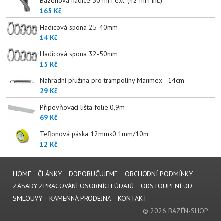
Bazénová hadice 50 mm ext. (42 mm int.)
165 Kč
Hadicová spona 25-40mm
14 Kč
Hadicová spona 32-50mm
15 Kč
Náhradní pružina pro trampolíny Marimex - 14cm
29 Kč
Připevňovací lišta folie 0,9m
69 Kč
Teflonová páska 12mmx0.1mm/10m
12 Kč
HOME
ČLÁNKY
DOPORUČUJEME
OBCHODNÍ PODMÍNKY
ZÁSADY ZPRACOVÁNÍ OSOBNÍCH ÚDAJŮ
ODSTOUPENÍ OD
SMLOUVY
KAMENNÁ PRODEJNA
KONTAKT
© 2026 BAZÉN-SHOP