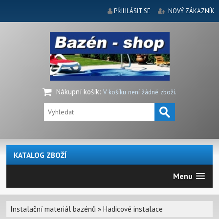
PŘIHLÁSIT SE
NOVÝ ZÁKAZNÍK
Nákupní košík
:
V košíku není žádné zboží.
KATALOG ZBOŽÍ
Menu
Instalační materiál bazénů
»
Hadicové instalace