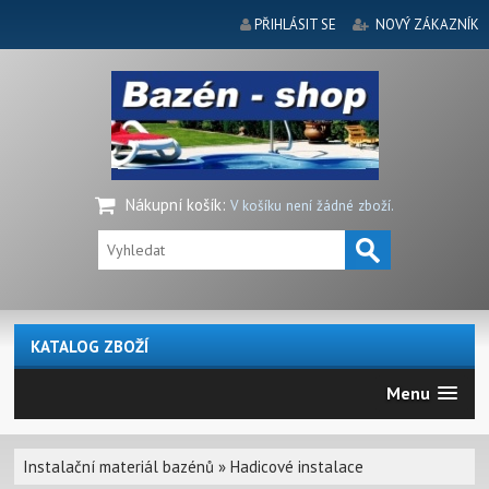
PŘIHLÁSIT SE
NOVÝ ZÁKAZNÍK
Nákupní košík
:
V košíku není žádné zboží.
KATALOG ZBOŽÍ
Menu
Instalační materiál bazénů
»
Hadicové instalace