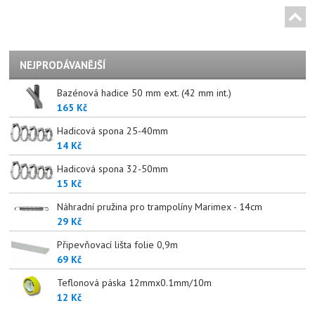
NEJPRODÁVANĚJŠÍ
Bazénová hadice 50 mm ext. (42 mm int.)
165 Kč
Hadicová spona 25-40mm
14 Kč
Hadicová spona 32-50mm
15 Kč
Náhradní pružina pro trampolíny Marimex - 14cm
29 Kč
Připevňovací lišta folie 0,9m
69 Kč
Teflonová páska 12mmx0.1mm/10m
12 Kč