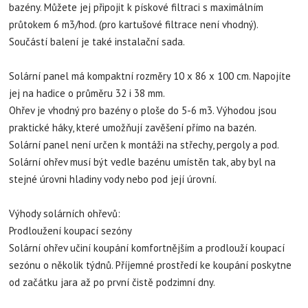
bazény. Můžete jej připojit k pískové filtraci s maximálním
průtokem 6 m3/hod. (pro kartušové filtrace není vhodný).
Součástí balení je také instalační sada.
Solární panel má kompaktní rozměry 10 x 86 x 100 cm. Napojíte
jej na hadice o průměru 32 i 38 mm.
Ohřev je vhodný pro bazény o ploše do 5-6 m3. Výhodou jsou
praktické háky, které umožňují zavěšení přímo na bazén.
Solární panel není určen k montáži na střechy, pergoly a pod.
Solární ohřev musí být vedle bazénu umístěn tak, aby byl na
stejné úrovni hladiny vody nebo pod její úrovní.
Výhody solárních ohřevů:
Prodloužení koupací sezóny
Solární ohřev učiní koupání komfortnějším a prodlouží koupací
sezónu o několik týdnů. Příjemné prostředí ke koupání poskytne
od začátku jara až po první čistě podzimní dny.