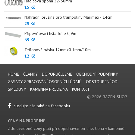
Hadicová spona 32-50mm
15 Kč
Náhradní pružina pro trampolíny Marimex - 14cm
29 Kč
Připevňovací lišta folie 0,9m
69 Kč
Teflonová páska 12mmx0.1mm/10m
12 Kč
HOME
ČLÁNKY
DOPORUČUJEME
OBCHODNÍ PODMÍNKY
ZÁSADY ZPRACOVÁNÍ OSOBNÍCH ÚDAJŮ
ODSTOUPENÍ OD
SMLOUVY
KAMENNÁ PRODEJNA
KONTAKT
© 2026 BAZÉN-SHOP
sledujte nás také na facebooku
CENY NA PRODEJNĚ
Zde uvedené ceny platí při objednávce on-line. Cena v kamenné