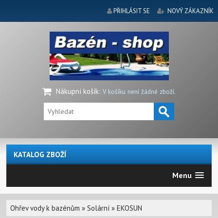
PŘIHLÁSIT SE
NOVÝ ZÁKAZNÍK
Nákupní košík
:
V košíku není žádné zboží.
KATALOG ZBOŽÍ
Menu
Ohřev vody k bazénům
»
Solární
»
EKOSUN