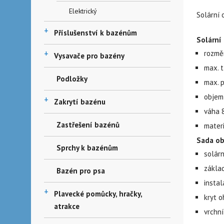
Elektrický
Solární 
+
Příslušenství k bazénům
Solární 
+
rozmě
Vysavače pro bazény
max. t
Podložky
max. 
objem 
+
Zakrytí bazénu
váha 8
Zastřešení bazénů
mater
Sada ob
Sprchy k bazénům
solárn
zákla
Bazén pro psa
insta
+
Plavecké pomůcky, hračky,
kryt o
atrakce
vrchní