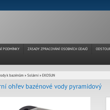
Í PODMÍNKY
ZÁSADY ZPRACOVÁNÍ OSOBNÍCH ÚDAJŮ
ODSTOUP
vody k bazénům
»
Solární
»
EKOSUN
rní ohřev bazénové vody pyramidový