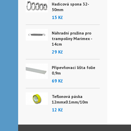
Hadicová spona 32-
50mm
15 Kč
Náhradní pružina pro
trampolíny Marimex -
14cm
29 Kč
Připevňovací lišta folie
0,9m
69 Kč
Teflonová páska
12mmx0.1mm/10m
12 Kč