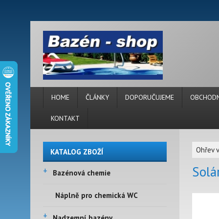
HOME
ČLÁNKY
DOPORUČUJEME
OBCHODN
KONTAKT
Ohřev 
KATALOG ZBOŽÍ
Solá
+
Bazénová chemie
Náplně pro chemická WC
+
Nadzemní bazény