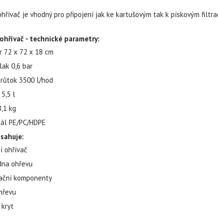
ohřívač je vhodný pro připojení jak ke kartušovým tak k pískovým filtra
ohřívač - technické parametry:
r 72 x 72 x 18 cm
lak 0,6 bar
průtok 3500 l/hod
5,5 l
,1 kg
iál PE/PC/HDPE
sahuje:
í ohřívač
dna ohřevu
lační komponenty
hřevu
 kryt