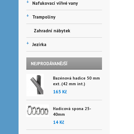
+
Nafukovací vířivé vany
+
Trampolíny
Zahradní nábytek
+
Jezírka
NEJPRODÁVANĚJŠÍ
Bazénová hadice 50 mm
ext. (42 mm int.)
165 Kč
Hadicová spona 25-
40mm
14 Kč