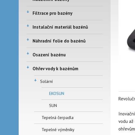
+
Filtrace pro bazény
+
Instalační materiál bazénů
+
Náhradní folie do bazénů
+
Osazení bazénu
+
Ohřev vody k bazénům
+
Solární
EKOSUN
Revolučn
SUN
Inovační
Tepelná čerpadla
vodu až 
ohřevům 
Tepelné výměníky