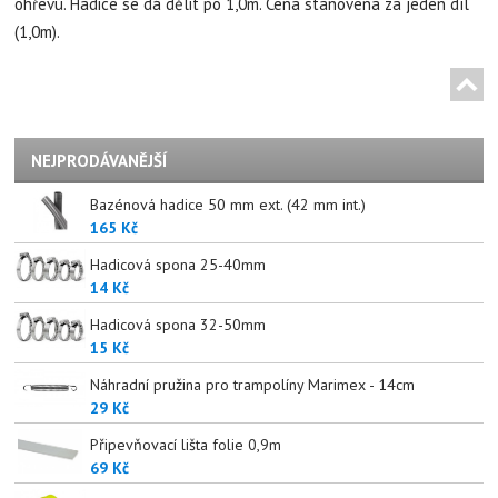
ohřevu. Hadice se dá dělit po 1,0m. Cena stanovena za jeden díl
(1,0m).
NEJPRODÁVANĚJŠÍ
Bazénová hadice 50 mm ext. (42 mm int.)
165 Kč
Hadicová spona 25-40mm
14 Kč
Hadicová spona 32-50mm
15 Kč
Náhradní pružina pro trampolíny Marimex - 14cm
29 Kč
Připevňovací lišta folie 0,9m
69 Kč