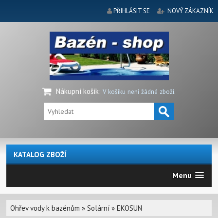
PŘIHLÁSIT SE
NOVÝ ZÁKAZNÍK
Nákupní košík
:
V košíku není žádné zboží.
KATALOG ZBOŽÍ
Menu
Ohřev vody k bazénům
»
Solární
»
EKOSUN