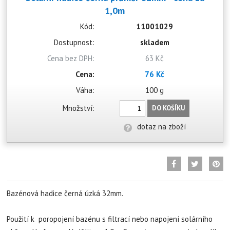
1,0m
Kód:
11001029
Dostupnost:
skladem
Cena bez DPH:
63 Kč
Cena:
76 Kč
Váha:
100 g
Množství:
DO KOŠÍKU
dotaz na zboží
Bazénová hadice černá úzká 32mm.
Použití k poropojení bazénu s filtrací nebo napojení solárního