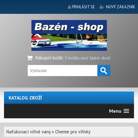
PŘIHLÁSIT SE
NOVÝ ZÁKAZNÍK
Nákupní košík
:
V košíku není žádné zboží.
KATALOG ZBOŽÍ
Menu
Nafukovací vířivé vany
»
Chemie pro vířivky