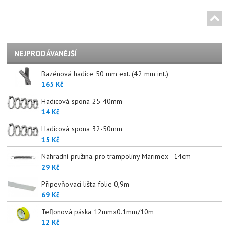
NEJPRODÁVANĚJŠÍ
Bazénová hadice 50 mm ext. (42 mm int.)
165 Kč
Hadicová spona 25-40mm
14 Kč
Hadicová spona 32-50mm
15 Kč
Náhradní pružina pro trampolíny Marimex - 14cm
29 Kč
Připevňovací lišta folie 0,9m
69 Kč
Teflonová páska 12mmx0.1mm/10m
12 Kč