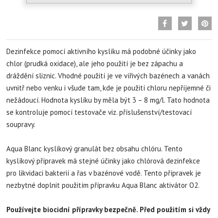
Dezinfekce pomocí aktivního kyslíku má podobné účinky jako
chlor (prudká oxidace), ale jeho použití je bez zápachu a
dráždění sliznic. Vhodné použití je ve vířivých bazénech a vanách
uvnitř nebo venku i všude tam, kde je použití chloru nepříjemné či
nežádoucí. Hodnota kyslíku by měla být 3 – 8 mg/l. Tato hodnota
se kontroluje pomocí testovače viz. příslušenství/testovací
soupravy.
Aqua Blanc kyslíkový granulát bez obsahu chlóru. Tento
kyslíkový přípravek má stejné účinky jako chlórová dezinfekce
pro likvidaci bakterií a řas v bazénové vodě. Tento přípravek je
nezbytné doplnit použitím přípravku Aqua Blanc aktivátor O2.
Používejte biocidní přípravky bezpečně. Před použitím si vždy