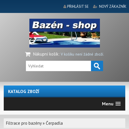
PŘIHLÁSIT SE
NOVÝ ZÁKAZNÍK
Nákupní košík
:
V košíku není žádné zboží.
KATALOG ZBOŽÍ
Menu
Filtrace pro bazény
»
Čerpadla