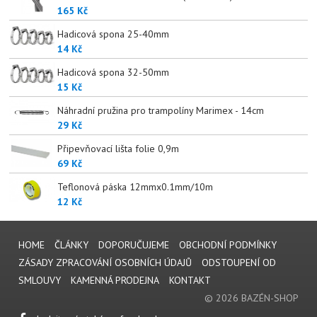
165 Kč
Hadicová spona 25-40mm
14 Kč
Hadicová spona 32-50mm
15 Kč
Náhradní pružina pro trampolíny Marimex - 14cm
29 Kč
Připevňovací lišta folie 0,9m
69 Kč
Teflonová páska 12mmx0.1mm/10m
12 Kč
HOME
ČLÁNKY
DOPORUČUJEME
OBCHODNÍ PODMÍNKY
ZÁSADY ZPRACOVÁNÍ OSOBNÍCH ÚDAJŮ
ODSTOUPENÍ OD
SMLOUVY
KAMENNÁ PRODEJNA
KONTAKT
© 2026 BAZÉN-SHOP