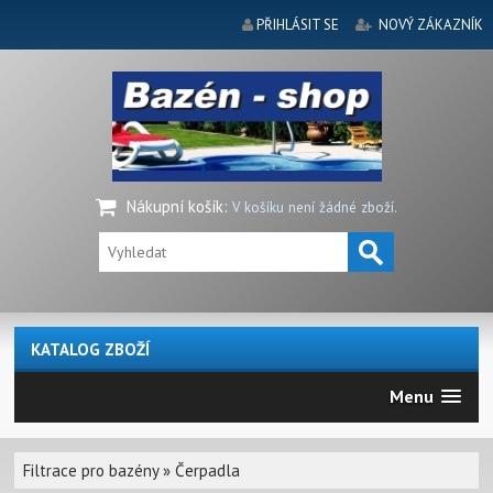
PŘIHLÁSIT SE
NOVÝ ZÁKAZNÍK
Nákupní košík
:
V košíku není žádné zboží.
KATALOG ZBOŽÍ
Menu
Filtrace pro bazény
»
Čerpadla