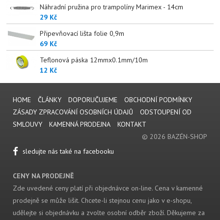
Náhradní pružina pro trampolíny Marimex - 14cm
29 Kč
Připevňovací lišta folie 0,9m
69 Kč
Teflonová páska 12mmx0.1mm/10m
12 Kč
HOME
ČLÁNKY
DOPORUČUJEME
OBCHODNÍ PODMÍNKY
ZÁSADY ZPRACOVÁNÍ OSOBNÍCH ÚDAJŮ
ODSTOUPENÍ OD
SMLOUVY
KAMENNÁ PRODEJNA
KONTAKT
© 2026 BAZÉN-SHOP
sledujte nás také na facebooku
CENY NA PRODEJNĚ
Zde uvedené ceny platí při objednávce on-line. Cena v kamenné
prodejně se může lišit. Chcete-li stejnou cenu jako v e-shopu,
udělejte si objednávku a zvolte osobní odběr zboží. Děkujeme za