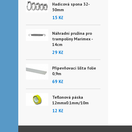
Hadicová spona 32-
50mm
15 Kč
Náhradní pružina pro
trampolíny Marimex -
14cm
29 Kč
Připevňovací lišta folie
0,9m
69 Kč
Teflonová páska
12mmx0.1mm/10m
12 Kč