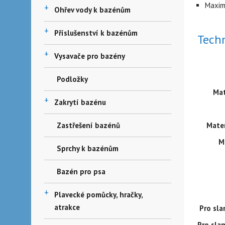
Maxim
+
Ohřev vody k bazénům
+
Příslušenství k bazénům
Tech
+
Vysavače pro bazény
Podložky
Mat
+
Zakrytí bazénu
Zastřešení bazénů
Mater
M
Sprchy k bazénům
Bazén pro psa
+
Plavecké pomůcky, hračky,
atrakce
Pro sla
Pro sla