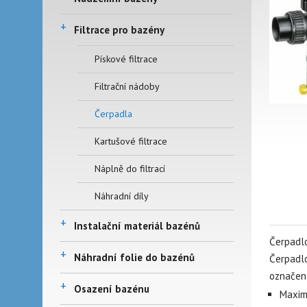
+
Filtrace pro bazény
Pískové filtrace
Filtrační nádoby
Čerpadla
Kartušové filtrace
Náplně do filtrací
Náhradní díly
+
Instalační materiál bazénů
Čerpadlo
+
Náhradní folie do bazénů
Čerpadlo
označení
+
Osazení bazénu
Maximá