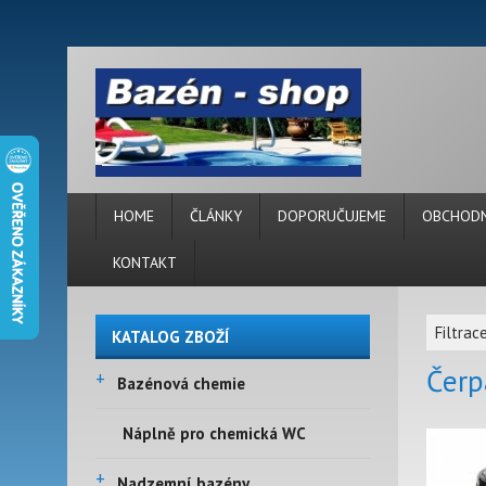
HOME
ČLÁNKY
DOPORUČUJEME
OBCHODN
KONTAKT
Filtrac
KATALOG ZBOŽÍ
Čerp
+
Bazénová chemie
Náplně pro chemická WC
+
Nadzemní bazény