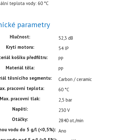
ální teplota vody: 60 °C
nické parametry
Hlučnost:
52,3 dB
Krytí motoru:
54 IP
eriál košíku předfiltru:
PP
Materiál těla:
PP
iál těsnícího segmentu:
Carbon / ceramic
ax. pracovní teplota:
60 °C
Max. pracovní tlak:
2,5 bar
Napětí:
230 V
Otáčky:
2840 ot./min
nou vodu do 5 g/l (<0,5%):
Ano
nou vodu nad 5 g/l (>0,5%):