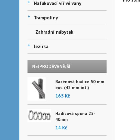
+
Nafukovací vířivé vany
+
Trampolíny
Zahradní nábytek
+
Jezírka
NEJPRODÁVANĚJŠÍ
Bazénová hadice 50 mm
ext. (42 mm int.)
165 Kč
Hadicová spona 25-
40mm
14 Kč