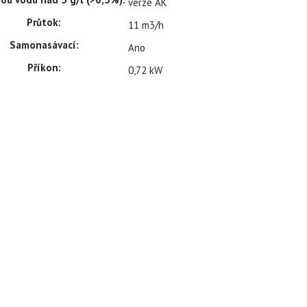
verze AK
Průtok:
11 m3/h
Samonasávací:
Ano
Příkon:
0,72 kW