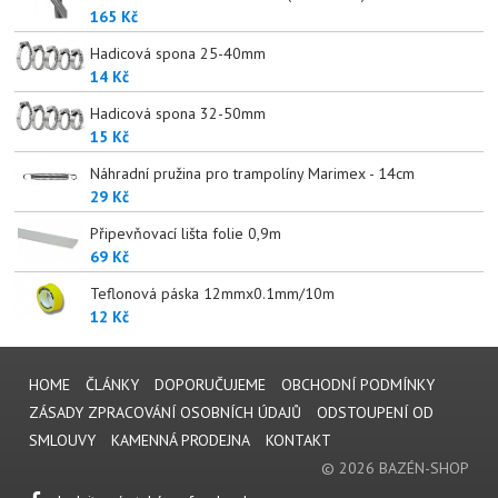
165 Kč
Hadicová spona 25-40mm
14 Kč
Hadicová spona 32-50mm
15 Kč
Náhradní pružina pro trampolíny Marimex - 14cm
29 Kč
Připevňovací lišta folie 0,9m
69 Kč
Teflonová páska 12mmx0.1mm/10m
12 Kč
HOME
ČLÁNKY
DOPORUČUJEME
OBCHODNÍ PODMÍNKY
ZÁSADY ZPRACOVÁNÍ OSOBNÍCH ÚDAJŮ
ODSTOUPENÍ OD
SMLOUVY
KAMENNÁ PRODEJNA
KONTAKT
© 2026 BAZÉN-SHOP