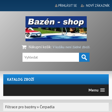
PŘIHLÁSIT SE
NOVÝ ZÁKAZNÍK
Nákupní košík
:
V košíku není žádné zboží.
KATALOG ZBOŽÍ
Menu
Filtrace pro bazény
»
Čerpadla