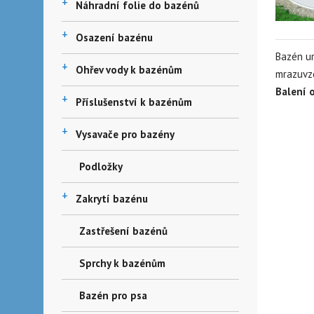
+
Náhradní folie do bazénů
+
Osazení bazénu
Bazén ur
+
Ohřev vody k bazénům
mrazuvz
Balení 
+
Příslušenství k bazénům
+
Vysavače pro bazény
Podložky
+
Zakrytí bazénu
Zastřešení bazénů
Sprchy k bazénům
Bazén pro psa