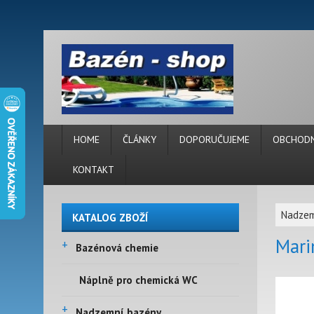
HOME
ČLÁNKY
DOPORUČUJEME
OBCHODN
KONTAKT
Nadzem
KATALOG ZBOŽÍ
Mari
+
Bazénová chemie
Náplně pro chemická WC
+
Nadzemní bazény