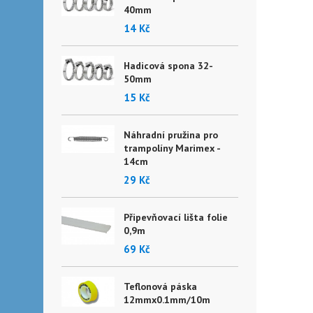
40mm
14 Kč
Hadicová spona 32-
50mm
15 Kč
Náhradní pružina pro
trampolíny Marimex -
14cm
29 Kč
Připevňovací lišta folie
0,9m
69 Kč
Teflonová páska
12mmx0.1mm/10m