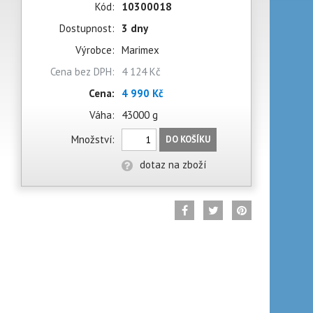
Kód:
10300018
Dostupnost:
3 dny
Výrobce:
Marimex
Cena bez DPH:
4 124 Kč
Cena:
4 990 Kč
Váha:
43000 g
Množství:
DO KOŠÍKU
dotaz na zboží