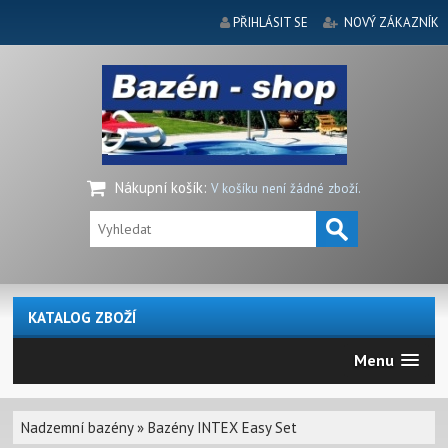
PŘIHLÁSIT SE
NOVÝ ZÁKAZNÍK
Nákupní košík
:
V košíku není žádné zboží.
KATALOG ZBOŽÍ
Menu
Nadzemní bazény
»
Bazény INTEX Easy Set