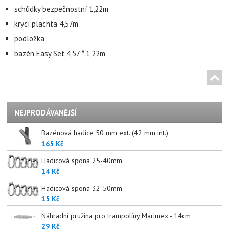
schůdky bezpečnostní 1,22m
krycí plachta 4,57m
podložka
bazén Easy Set 4,57 * 1,22m
NEJPRODÁVANĚJŠÍ
Bazénová hadice 50 mm ext. (42 mm int.)
165 Kč
Hadicová spona 25-40mm
14 Kč
Hadicová spona 32-50mm
15 Kč
Náhradní pružina pro trampolíny Marimex - 14cm
29 Kč