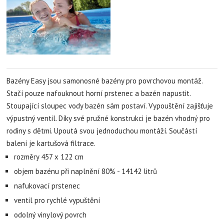
Bazény Easy jsou samonosné bazény pro povrchovou montáž.
Stačí pouze nafouknout horní prstenec a bazén napustit.
Stoupající sloupec vody bazén sám postaví. Vypouštění zajišťuje
výpustný ventil. Díky své pružné konstrukci je bazén vhodný pro
rodiny s dětmi. Upoutá svou jednoduchou montáží. Součástí
balení je kartušová filtrace.
rozměry 457 x 122 cm
objem bazénu při naplnění 80% - 14142 litrů
nafukovací prstenec
ventil pro rychlé vypuštění
odolný vinylový povrch