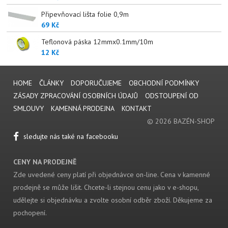
Připevňovací lišta folie 0,9m
69 Kč
Teflonová páska 12mmx0.1mm/10m
12 Kč
HOME
ČLÁNKY
DOPORUČUJEME
OBCHODNÍ PODMÍNKY
ZÁSADY ZPRACOVÁNÍ OSOBNÍCH ÚDAJŮ
ODSTOUPENÍ OD
SMLOUVY
KAMENNÁ PRODEJNA
KONTAKT
© 2026 BAZÉN-SHOP
sledujte nás také na facebooku
CENY NA PRODEJNĚ
Zde uvedené ceny platí při objednávce on-line. Cena v kamenné
prodejně se může lišit. Chcete-li stejnou cenu jako v e-shopu,
udělejte si objednávku a zvolte osobní odběr zboží. Děkujeme za
pochopení.