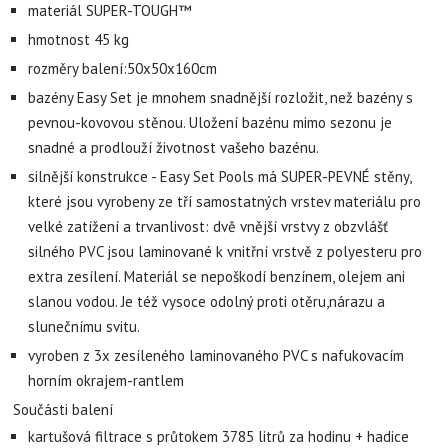
materiál
SUPER-TOUGH™
hmotnost 45 kg
rozměry balení:50x50x160cm
bazény Easy Set je mnohem snadnější rozložit, než bazény s
pevnou-kovovou stěnou. Uložení bazénu mimo sezonu je
snadné a prodlouží životnost vašeho bazénu.
silnější konstrukce - Easy Set Pools má SUPER-PEVNÉ stěny,
které jsou vyrobeny ze tří samostatných vrstev materiálu pro
velké zatížení a trvanlivost: dvě vnější vrstvy z obzvlášť
silného PVC jsou laminované k vnitřní vrstvě z polyesteru pro
extra zesílení. Materiál se nepoškodí benzínem, olejem ani
slanou vodou. Je též vysoce odolný proti otěru,nárazu a
slunečnímu svitu.
vyroben z 3x zesíleného laminovaného PVC s nafukovacím
horním okrajem-rantlem
Součásti balení
kartušová filtrace s průtokem 3785 litrů za hodinu + hadice