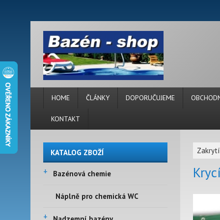
HOME
ČLÁNKY
DOPORUČUJEME
OBCHODN
KONTAKT
Zakryt
KATALOG ZBOŽÍ
Kryc
+
Bazénová chemie
Náplně pro chemická WC
+
Nadzemní bazény