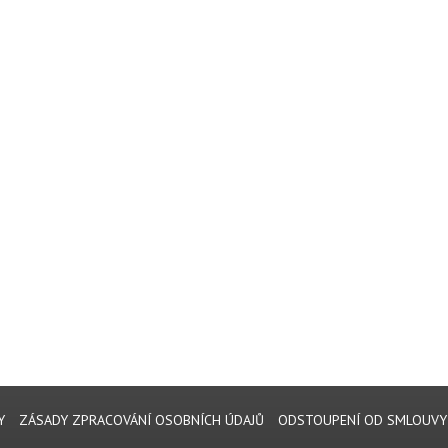
Y
ZÁSADY ZPRACOVÁNÍ OSOBNÍCH ÚDAJŮ
ODSTOUPENÍ OD SMLOUVY