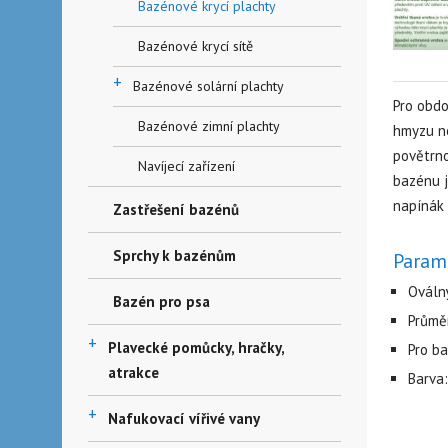
Bazénové krycí plachty
Bazénové krycí sítě
+
Bazénové solární plachty
Pro obdo
Bazénové zimní plachty
hmyzu ne
povětrno
Navíjecí zařízení
bazénu j
napínák 
Zastřešení bazénů
Sprchy k bazénům
Param
Ováln
Bazén pro psa
Průměr
+
Plavecké pomůcky, hračky,
Pro ba
atrakce
Barva
+
Nafukovací vířivé vany