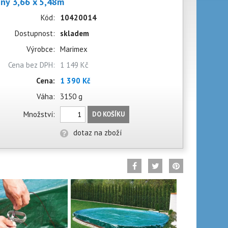
ny 3,66 x 5,48m
Kód:
10420014
Dostupnost:
skladem
Výrobce:
Marimex
Cena bez DPH:
1 149 Kč
Cena:
1 390 Kč
Váha:
3150 g
Množství:
DO KOŠÍKU
dotaz na zboží