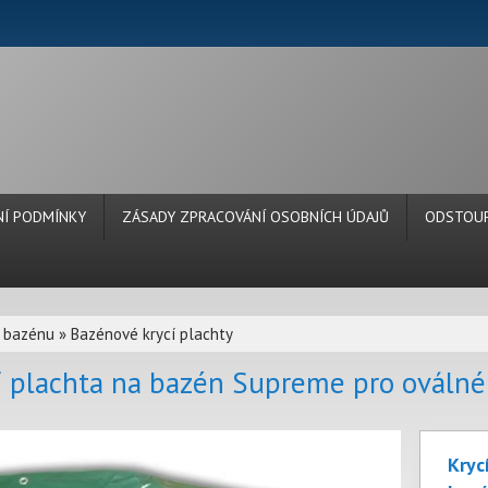
Í PODMÍNKY
ZÁSADY ZPRACOVÁNÍ OSOBNÍCH ÚDAJŮ
ODSTOUP
í bazénu
»
Bazénové krycí plachty
í plachta na bazén Supreme pro ováln
Kryc