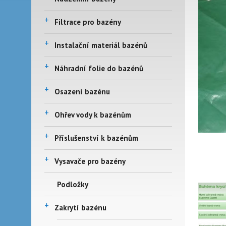
+
Filtrace pro bazény
+
Instalační materiál bazénů
+
Náhradní folie do bazénů
+
Osazení bazénu
+
Ohřev vody k bazénům
+
Příslušenství k bazénům
+
Vysavače pro bazény
Podložky
+
Zakrytí bazénu