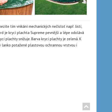
zíte tím vnikání mechanických nečistot např. listí,
rd je krycí plachta Supreme pevnější a lépe odolává
í plachty snižuje. Barva krycí plachty je zelená. K
é lanko potažené plastovou ochrannou vrstvou i