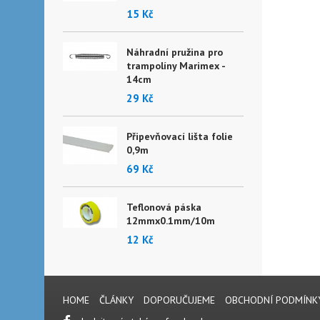
15 Kč
Náhradní pružina pro
trampolíny Marimex -
14cm
29 Kč
Připevňovací lišta folie
0,9m
69 Kč
Teflonová páska
12mmx0.1mm/10m
12 Kč
HOME
ČLÁNKY
DOPORUČUJEME
OBCHODNÍ PODMÍNK