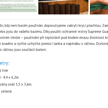
bí, kdy není bazén používán, doporučujeme zakrytí krycí plachtou. Zame
bo pylu do vašeho bazénu. Díky použití ochranné vrstvy Supreme Gua
stním vlivům – používání při teplotách pod bodem mrazu životnost kryc
i snadno a rychle uchytíte pomocí lanka a napínáku s ráčnou. Ocelov
s ráčnou jsou součástí balení.
etry:
ý tvar
: 4,4 x 6,2m.
zény ovál 5,5 x 3,6m.
: zelená