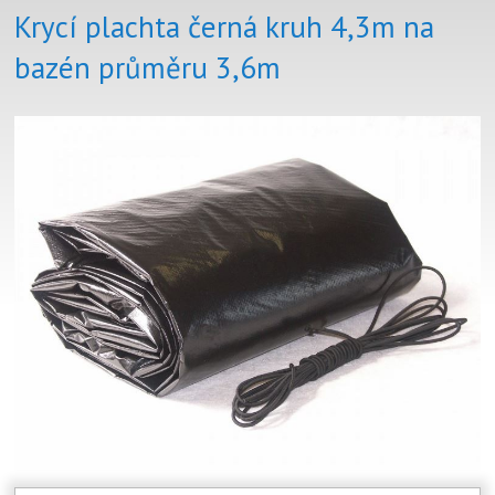
Krycí plachta černá kruh 4,3m na
bazén průměru 3,6m