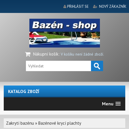
PŘIHLÁSIT SE
NOVÝ ZÁKAZNÍK
Nákupní košík
:
V košíku není žádné zboží.
KATALOG ZBOŽÍ
Menu
Zakrytí bazénu
»
Bazénové krycí plachty