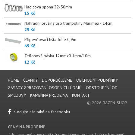
Hadicová spona 32-50mm
15 Kč
Náhradní pružina pro trampolíny Marimex - 14cm
29 Kč
Připevňovací lišta folie 0,9m
69 Kč
Teflonová páska 12mmx0.1mm/10m
12 Kč
HOME
ČLÁNKY
DOPORUČUJEME
OBCHODNÍ PODMÍNKY
ZÁSADY ZPRACOVÁNÍ OSOBNÍCH ÚDAJŮ
ODSTOUPENÍ OD
SMLOUVY
KAMENNÁ PRODEJNA
KONTAKT
© 2026 BAZÉN-SHOP
sledujte nás také na facebooku
CENY NA PRODEJNĚ
Zde uvedené ceny platí při objednávce on-line. Cena v kamenné