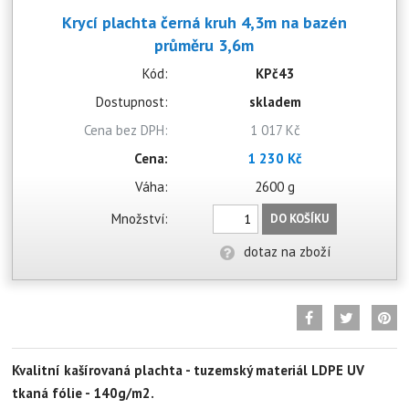
Krycí plachta černá kruh 4,3m na bazén
průměru 3,6m
Kód:
KPč43
Dostupnost:
skladem
Cena bez DPH:
1 017 Kč
Cena:
1 230 Kč
Váha:
2600 g
Množství:
DO KOŠÍKU
dotaz na zboží
Kvalitní kašírovaná plachta - tuzemský materiál LDPE UV
tkaná fólie - 140g/m2.