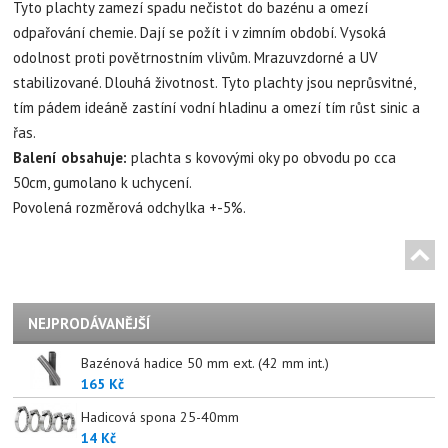
Tyto plachty zamezí spadu nečistot do bazénu a omezí
odpařování chemie. Dají se požít i v zimním období. Vysoká
odolnost proti povětrnostním vlivům. Mrazuvzdorné a UV
stabilizované. Dlouhá životnost. Tyto plachty jsou neprůsvitné,
tím pádem ideáně zastíní vodní hladinu a omezí tím růst sinic a
řas.
Balení obsahuje:
plachta s kovovými oky po obvodu po cca
50cm, gumolano k uchycení.
Povolená rozměrová odchylka +-5%.
NEJPRODÁVANĚJŠÍ
Bazénová hadice 50 mm ext. (42 mm int.)
165 Kč
Hadicová spona 25-40mm
14 Kč