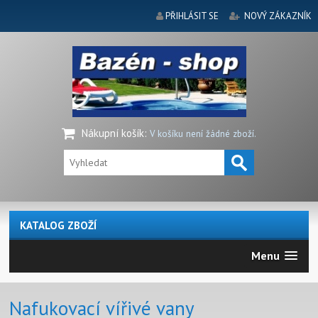
PŘIHLÁSIT SE
NOVÝ ZÁKAZNÍK
Nákupní košík
:
V košíku není žádné zboží.
KATALOG ZBOŽÍ
Menu
Nafukovací vířivé vany