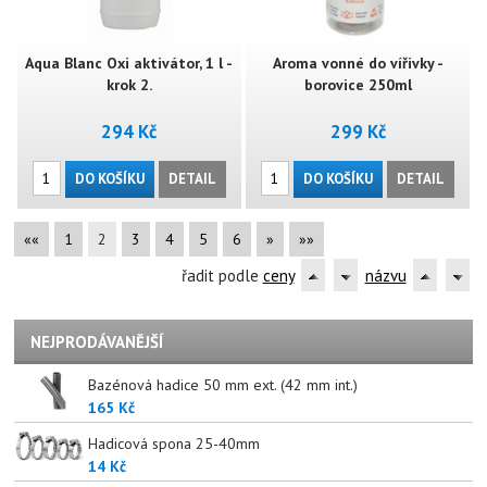
Aqua Blanc Oxi aktivátor, 1 l -
Aroma vonné do vířivky -
krok 2.
borovice 250ml
294 Kč
299 Kč
DO KOŠÍKU
DETAIL
DO KOŠÍKU
DETAIL
««
1
2
3
4
5
6
»
»»
řadit podle
ceny
názvu
NEJPRODÁVANĚJŠÍ
Bazénová hadice 50 mm ext. (42 mm int.)
165 Kč
Hadicová spona 25-40mm
14 Kč