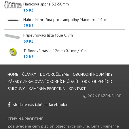
Hadicová spona 32-50mm
15 Kč
Náhradní pružina pro trampolíny Marimex - 14cm
29 Kč
Připevňovací lišta folie 0,9m
69 Kč
Teflonová páska 12mmx0.1mm/10m
12 Kč
HOME
ČLÁNKY
DOPORUČUJEME
OBCHODNÍ PODMÍNKY
ZÁSADY ZPRACOVÁNÍ OSOBNÍCH ÚDAJŮ
ODSTOUPENÍ OD
SMLOUVY
KAMENNÁ PRODEJNA
KONTAKT
© 2026 BAZÉN-SHOP
sledujte nás také na facebooku
CENY NA PRODEJNĚ
Zde uvedené ceny platí při objednávce on-line. Cena v kamenné