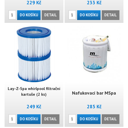
229 Kč
233 Kč
0,5kg
DO KOŠÍKU
DETAIL
DO KOŠÍKU
DETAIL
Lay-Z-Spa whirlpool filtrační
Nafukovací bar MSpa
kartuše (2 ks)
249 Kč
285 Kč
DO KOŠÍKU
DETAIL
DO KOŠÍKU
DETAIL