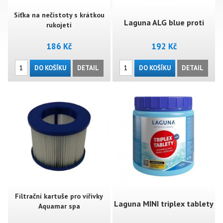
Síťka na nečistoty s krátkou
Laguna ALG blue proti
rukojetí
186 Kč
192 Kč
řasám 0,5l
DO KOŠÍKU
DETAIL
DO KOŠÍKU
DETAIL
Filtrační kartuše pro vířivky
Laguna MINI triplex tablety
Aquamar spa