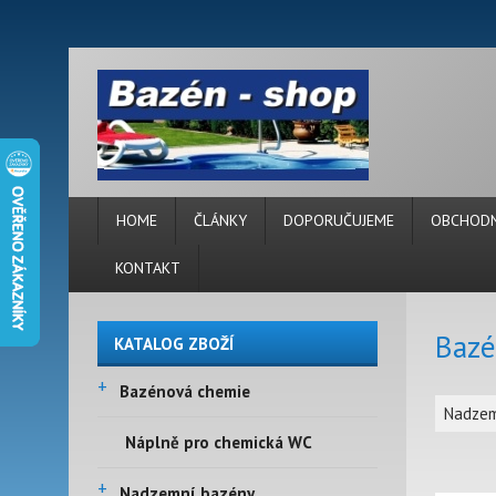
HOME
ČLÁNKY
DOPORUČUJEME
OBCHODN
KONTAKT
Baz
KATALOG ZBOŽÍ
+
Bazénová chemie
Nadzem
Náplně pro chemická WC
+
Nadzemní bazény