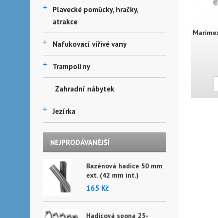
+
Plavecké pomůcky, hračky,
atrakce
Marimex
+
Nafukovací vířivé vany
+
Trampolíny
Zahradní nábytek
+
Jezírka
NEJPRODÁVANĚJŠÍ
Bazénová hadice 50 mm
ext. (42 mm int.)
165 Kč
Hadicová spona 25-