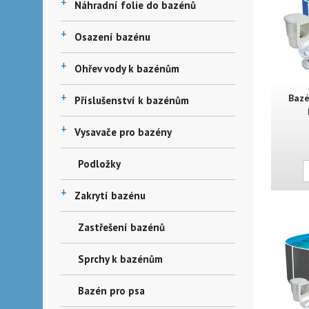
+
Náhradní folie do bazénů
+
Osazení bazénu
+
Ohřev vody k bazénům
+
Bazé
Příslušenství k bazénům
+
Vysavače pro bazény
Podložky
+
Zakrytí bazénu
Zastřešení bazénů
Sprchy k bazénům
Bazén pro psa