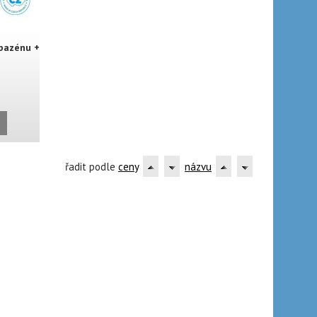
 bazénu +
L
řadit podle
ceny
názvu