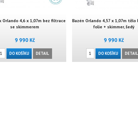
 Orlando 4,6 x 1,07m bez filtrace
Bazén Orlando 4,57 x 1,07m tělo
se skimmerem
folie + skimmer, šedý
9 990 Kč
9 990 Kč
DO KOŠÍKU
DETAIL
DO KOŠÍKU
DETAI