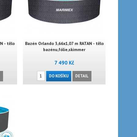
 - tělo
Bazén Orlando 3,66x1,07 m RATAN - tělo
bazénu,fólie,skimmer
7 490 Kč
L
DO KOŠÍKU
DETAIL