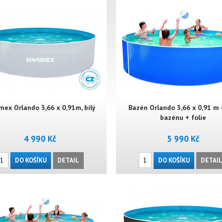
mex Orlando 3,66 x 0,91m, bílý
Bazén Orlando 3,66 x 0,91 m -
bazénu + folie
4 990 Kč
5 990 Kč
DO KOŠÍKU
DETAIL
DO KOŠÍKU
DETAI