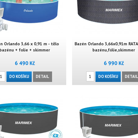
n Orlando 3,66 x 0,91 m - tělo
Bazén Orlando 3,66x0,91m RATAN
bazénu + folie + skimmer
bazénu,fólie,skimmer
6 490 Kč
6 990 Kč
DO KOŠÍKU
DETAIL
DO KOŠÍKU
DETAI