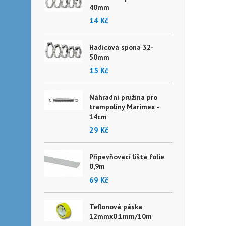
40mm
14 Kč
Hadicová spona 32-
50mm
15 Kč
Náhradní pružina pro
trampolíny Marimex -
14cm
29 Kč
Připevňovací lišta folie
0,9m
69 Kč
Teflonová páska
12mmx0.1mm/10m